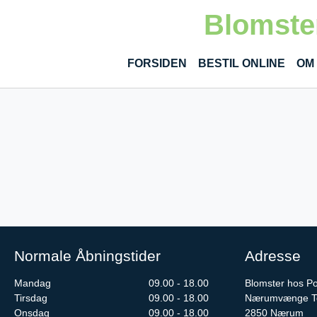
Gå til hoved-indhold
Blomster
FORSIDEN
BESTIL ONLINE
OM
Normale Åbningstider
Adresse
Mandag
09.00 - 18.00
Blomster hos Pou
Tirsdag
09.00 - 18.00
Nærumvænge To
Onsdag
09.00 - 18.00
2850
Nærum