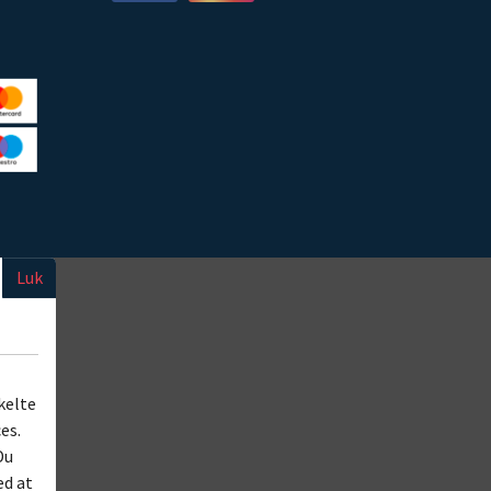
Luk
kelte
es.
Du
ed at