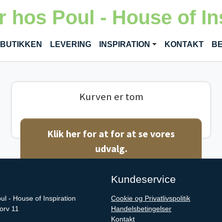
 hos Poul - House of In
 BUTIKKEN
LEVERING
INSPIRATION
KONTAKT
BE
Kurven er tom
Klik her for at for at se vores
udvalg.
Kundeservice
l - House of Inspiration
Cookie og Privatlivspolitik
rv 11
Handelsbetingelser
Kontakt