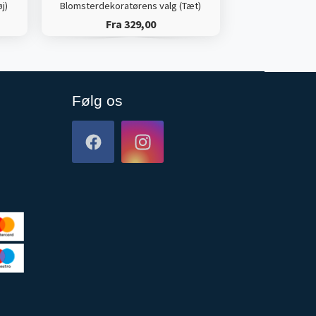
j)
Blomsterdekoratørens valg (Tæt)
Fra 329,00
Følg os