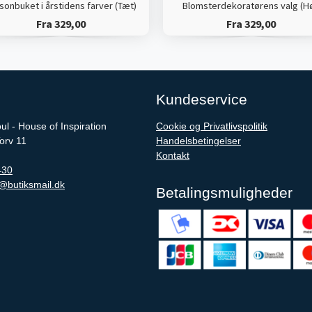
onbuket i årstidens farver (Tæt)
Blomsterdekoratørens valg (Hø
Fra 329,00
Fra 329,00
Kundeservice
l - House of Inspiration
Cookie og Privatlivspolitik
rv 11
Handelsbetingelser
Kontakt
430
@butiksmail.dk
Betalingsmuligheder