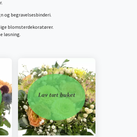
r.
gn og begravelsesbinderi.
tige blomsterdekoratører.
te løsning.