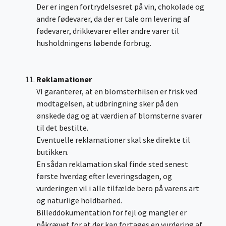
Der er ingen fortrydelsesret på vin, chokolade og
andre fødevarer, da der er tale om levering af
fødevarer, drikkevarer eller andre varer til
husholdningens løbende forbrug.
Reklamationer
VI garanterer, at en blomsterhilsen er frisk ved
modtagelsen, at udbringning sker på den
ønskede dag og at værdien af blomsterne svarer
til det bestilte.
Eventuelle reklamationer skal ske direkte til
butikken.
En sådan reklamation skal finde sted senest
første hverdag efter leveringsdagen, og
vurderingen vil i alle tilfælde bero på varens art
og naturlige holdbarhed.
Billeddokumentation for fejl og mangler er
påkrævet for at der kan fortages en vurdering af