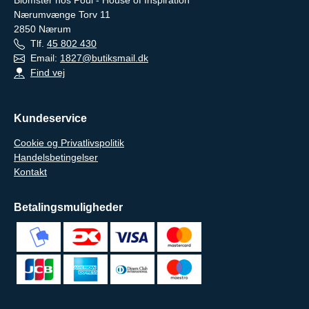
Blomster hos Poul - House of Inspiration
Nærumvænge Torv 11
2850
Nærum
Tlf.
45 802 430
Email:
1827@butiksmail.dk
Find vej
Kundeservice
Cookie og Privatlivspolitik
Handelsbetingelser
Kontakt
Betalingsmuligheder