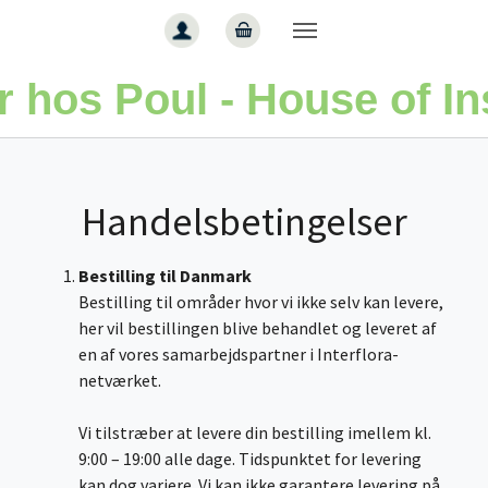
Gå til hoved-indhold
 hos Poul - House of In
Handelsbetingelser
Bestilling til Danmark
Bestilling til områder hvor vi ikke selv kan levere,
her vil bestillingen blive behandlet og leveret af
en af vores samarbejdspartner i Interflora-
netværket.
Vi tilstræber at levere din bestilling imellem kl.
9:00 – 19:00 alle dage. Tidspunktet for levering
kan dog variere. Vi kan ikke garantere levering på