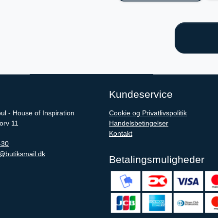
Kundeservice
l - House of Inspiration
Cookie og Privatlivspolitik
rv 11
Handelsbetingelser
Kontakt
430
@butiksmail.dk
Betalingsmuligheder