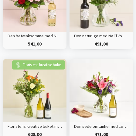
Den betænksomme med Na.ti.vo Pinot grigio
Den naturlige med Na.Ti.Vo Sangiovese Organic
541,00
491,00
Floristens kreative buket
Floristens kreative buket med 2 fl. vin
Den søde omtanke med Les Amourettes, Sauvignon Blanc
628,00
471,00