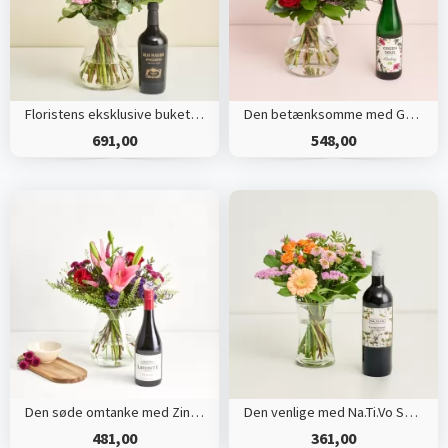
Floristens eksklusive buket med Gran Passione, Appassimento økologisk
Den betænksomme med Green Soul Risling
691,00
548,00
Den søde omtanke med Zinfandel
Den venlige med Na.Ti.Vo Sangiovese
481,00
361,00