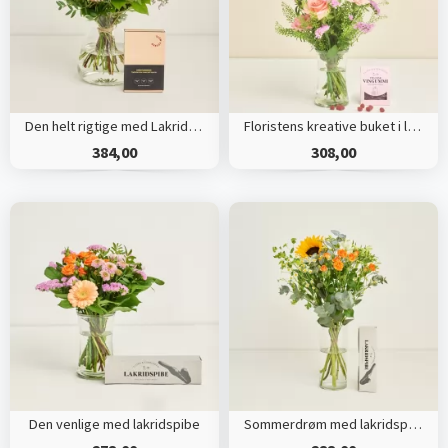
Den helt rigtige med Lakridseriet Skagen
Floristens kreative buket i lyserøde nuancer med vingummier
384,00
308,00
Den venlige med lakridspibe
Sommerdrøm med lakridspibe