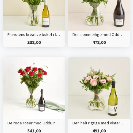
Floristens kreative buket i lyse nuancer med hvidvin
Den sommerlige med OddBird Spumante, alkoholfri
338,00
478,00
De røde roser med OddBird Spumante, alkoholfri
Den helt rigtige med Vinterra, Sauvignon Blanc
541,00
491,00