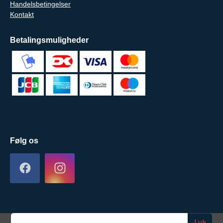
Handelsbetingelser
Kontakt
Betalingsmuligheder
Følg os
Luk