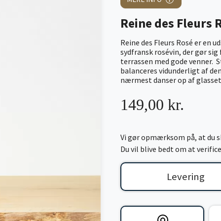
Reine des Fleurs 
Reine des Fleurs Rosé er en u
sydfransk rosévin, der gør sig 
terrassen med gode venner. Sti
balanceres vidunderligt af d
nærmest danser op af glasse
149,00 kr.
Vi gør opmærksom på, at du sk
Du vil blive bedt om at verifi
Levering