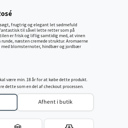
Rosé
dsøgt, frugtrig og elegant let sødmefuld
fantastisk til såvel lette retter som på
len er frisk og liflig samtidig med, at vinen
en runde, næsten cremede struktur. Aromaerne
t med blomsternoter, hindbær og jordbær
al være min. 18 år for at købe dette produkt.
cere dette som en del af checkout processen.
Afhent i butik