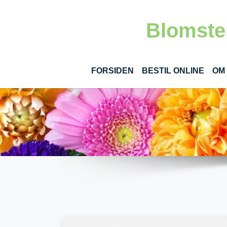
Gå til hoved-indhold
Blomster
(CUR
FORSIDEN
BESTIL ONLINE
OM